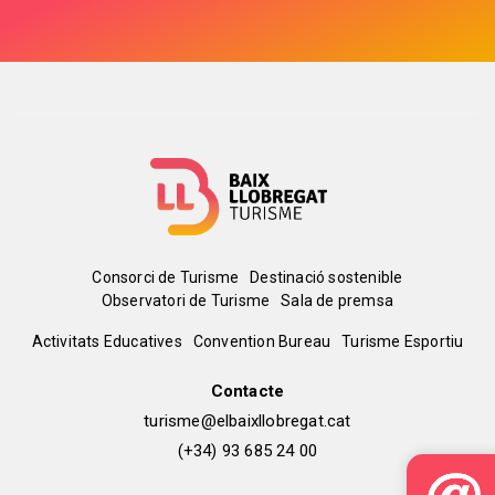
Menú
Consorci de Turisme
Destinació sostenible
Observatori de Turisme
Sala de premsa
del
Peu
Activitats Educatives
Convention Bureau
Turisme Esportiu
pie
de
Contacte
turisme@elbaixllobregat.cat
pàgina
(+34) 93 685 24 00