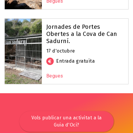
Begues
Jornades de Portes
Obertes a la Cova de Can
Sadurní.
17 d'octubre
Entrada gratuïta
Begues
Vols publicar una activitat a la
Guia d'Oci?