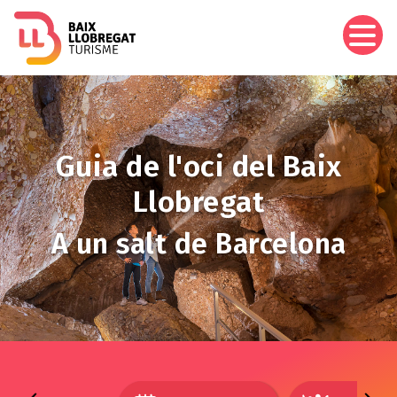
Vés
al
contingut
Imagen
Guia de l'oci del Baix
Llobregat
A un salt de Barcelona