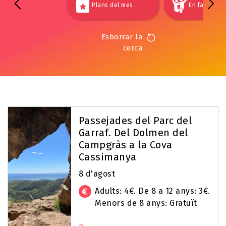
Plans del mes
En família
Esborrar la
cerca
Passejades del Parc del
Garraf. Del Dolmen del
Campgràs a la Cova
Cassimanya
8 d'agost
Adults: 4€. De 8 a 12 anys: 3€.
Menors de 8 anys: Gratuït