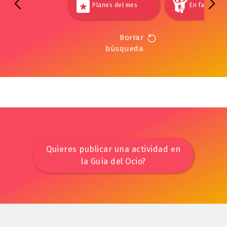
Planes del mes
En familia
Borrar
búsqueda
Quieres publicar una actividad en
la Guía del Ocio?