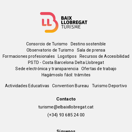
Menú
Consorcio de Turismo
Destino sostenible
Observatorio de Turismo
Sala de prensa
del
Formaciones profesionales
Logotipos
Recursos de Accesibilidad
PSTD - Costa Barcelona Delta Llobregat
Sede electrónica y transparencia
Ofertas de trabajo
pie
Hagámoslo fácil: trámites
Peu
Actividades Educativas
Convention Bureau
Turismo Deportivo
de
Contacto
turisme@elbaixllobregat.cat
pàgina
(+34) 93 685 24 00
2
Síguenos