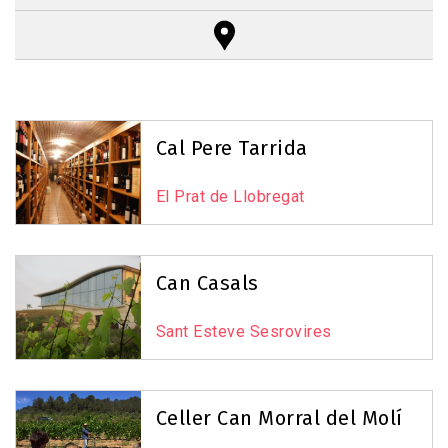
Reset Map
+
−
Cal Pere Tarrida
El Prat de Llobregat
6
Can Casals
Sant Esteve Sesrovires
3
Celler Can Morral del Molí