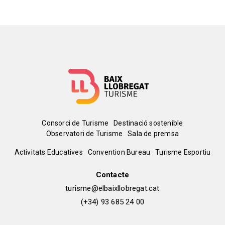
Menú
Consorci de Turisme
Destinació sostenible
Observatori de Turisme
Sala de premsa
del
Peu
Activitats Educatives
Convention Bureau
Turisme Esportiu
pie
de
Contacte
turisme@elbaixllobregat.cat
pàgina
(+34) 93 685 24 00
2