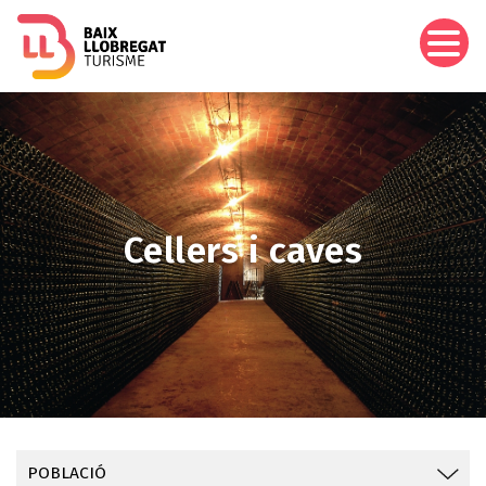
Vés
al
contingut
Imagen
Cellers i caves