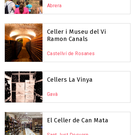
Abrera
Leaflet
|
©
OpenStreetMap
contributors
Celler i Museu del Vi
Ramon Canals
Castellví de Rosanes
Cellers La Vinya
Gavà
El Celler de Can Mata
Sant Just Desvern