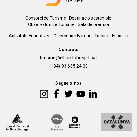
Menú
Consorci de Turisme
Destinació sostenible
Observatori de Turisme
Sala de premsa
del
Peu
Activitats Educatives
Convention Bureau
Turisme Esportiu
pie
de
Contacte
turisme@elbaixllobregat.cat
pàgina
(+34) 93 685 24 00
2
Segueix-nos