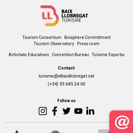
Menú
Tourism Consortium
Biosphere Commitment
Tourism Observatory
Press room
del
Peu
Activitats Educatives
Convention Bureau
Turisme Esportiu
pie
de
Contact
turisme@elbaixllobregat.cat
pàgina
(+34) 93 685 24 00
2
Follow us