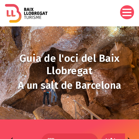
Skip
to
main
content
Image
Guia de l'oci del Baix
Llobregat
A un salt de Barcelona