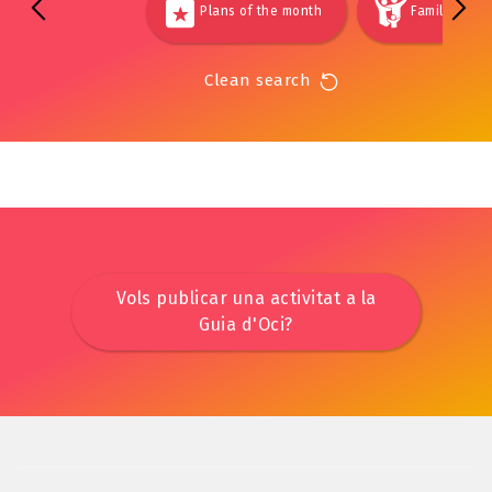
Plans of the month
Families
Clean search
Vols publicar una activitat a la
Guia d'Oci?