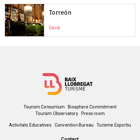
Torreón
Gavà
Menú
Tourism Consortium
Biosphere Commitment
Tourism Observatory
Press room
del
Peu
Activitats Educatives
Convention Bureau
Turisme Esportiu
pie
Contact