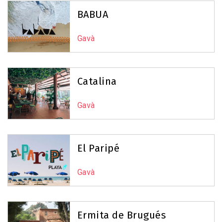
Reset Map
+
BABUA
−
Gavà
Catalina
Gavà
El Paripé
Gavà
Leaflet
|
©
OpenStreetMap
contributors
Ermita de Brugués