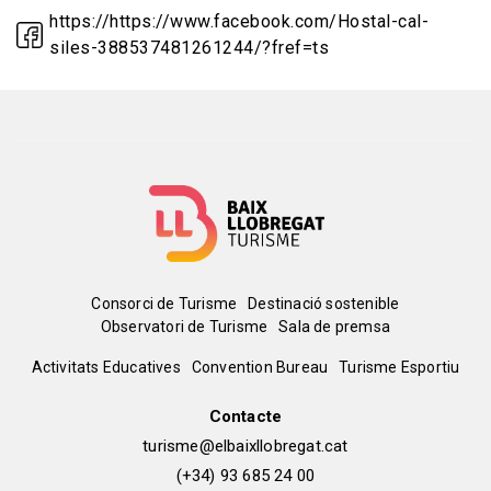
https://https://www.facebook.com/Hostal-cal-
siles-388537481261244/?fref=ts
Menú
Consorci de Turisme
Destinació sostenible
Observatori de Turisme
Sala de premsa
del
Peu
Activitats Educatives
Convention Bureau
Turisme Esportiu
pie
de
Contacte
turisme@elbaixllobregat.cat
pàgina
(+34) 93 685 24 00