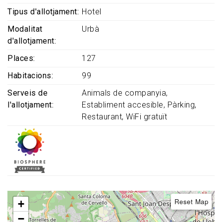
Tipus d'allotjament
Hotel
Modalitat
Urbà
d'allotjament
Places
127
Habitacions
99
Serveis de
Animals de companyia
l'allotjament
Establiment accesible
Pàrking
Restaurant
WiFi gratuït
Reset Map
+
−