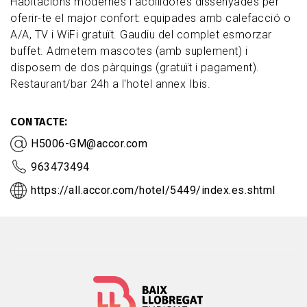
Habitacions modernes i acollidores dissenyades per
oferir-te el major confort: equipades amb calefacció o
A/A, TV i WiFi gratuït. Gaudiu del complet esmorzar
buffet. Admetem mascotes (amb suplement) i
disposem de dos pàrquings (gratuït i pagament).
Restaurant/bar 24h a l'hotel annex Ibis.
CONTACTE
H5006-GM@accor.com
963473494
https://all.accor.com/hotel/5449/index.es.shtml