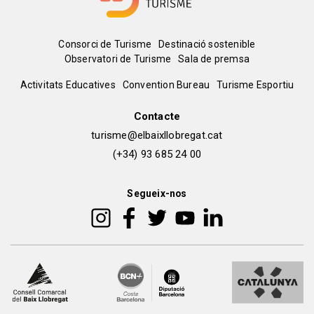
Menú
Consorci de Turisme
Destinació sostenible
Observatori de Turisme
Sala de premsa
del
Peu
Activitats Educatives
Convention Bureau
Turisme Esportiu
pie
de
Contacte
turisme@elbaixllobregat.cat
pàgina
(+34) 93 685 24 00
2
Segueix-nos