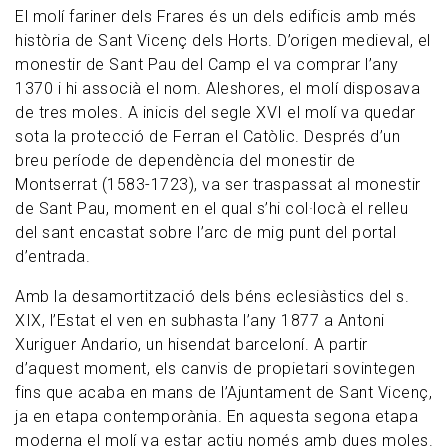
El molí fariner dels Frares és un dels edificis amb més
història de Sant Vicenç dels Horts. D’origen medieval, el
monestir de Sant Pau del Camp el va comprar l’any
1370 i hi associà el nom. Aleshores, el molí disposava
de tres moles. A inicis del segle XVI el molí va quedar
sota la protecció de Ferran el Catòlic. Després d’un
breu període de dependència del monestir de
Montserrat (1583-1723), va ser traspassat al monestir
de Sant Pau, moment en el qual s’hi col·locà el relleu
del sant encastat sobre l’arc de mig punt del portal
d’entrada.
Amb la desamortització dels béns eclesiàstics del s.
XIX, l’Estat el ven en subhasta l’any 1877 a Antoni
Xuriguer Andario, un hisendat barceloní. A partir
d’aquest moment, els canvis de propietari sovintegen
fins que acaba en mans de l’Ajuntament de Sant Vicenç,
ja en etapa contemporània. En aquesta segona etapa
moderna el molí va estar actiu només amb dues moles.