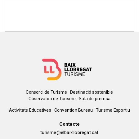
Menú
Consorci de Turisme
Destinació sostenible
Observatori de Turisme
Sala de premsa
del
Peu
Activitats Educatives
Convention Bureau
Turisme Esportiu
pie
de
Contacte
turisme@elbaixllobregat.cat