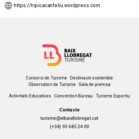
https://hipicacanfeliu.wordpress.com
Menú
Consorci de Turisme
Destinació sostenible
Observatori de Turisme
Sala de premsa
del
Peu
Activitats Educatives
Convention Bureau
Turisme Esportiu
pie
de
Contacte
turisme@elbaixllobregat.cat
pàgina
(+34) 93 685 24 00