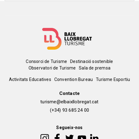
Menú
Consorci de Turisme
Destinació sostenible
Observatori de Turisme
Sala de premsa
del
Peu
Activitats Educatives
Convention Bureau
Turisme Esportiu
pie
de
Contacte
turisme@elbaixllobregat.cat
pàgina
(+34) 93 685 24 00
2
Segueix-nos