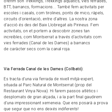
oferim són Trekkings, Trekkings aquàtics, vies ferrades,
BTT, barrancs, formacions... També fem activitats per
escoles i casals, com tirolines, ponts de mico, ràpels,
circuits d'orientació, entre d'altres. La nostra zona
d'acció és des del Baix Llobregat als Pirineus. Fem
activitats, on et portem a descobrir zones tan
increïbles, com Montserrat a través d'activitats com
vies ferrades (Canal de les Dames) a barrancs
de caràcter secs com la canal roja.
Via Ferrada Canal de les Dames (Collbató)
:
Es tracta d'una via ferrada de nivell mitjà-expert,
situada al Parc Natural de Montserrat (prop del
Restaurant Vinya Nova). Hi farem passos atlètics i
desplomats de gran alçada, i a la part final gaudirem
d'una impressionant xemeneia. Que ens posarà a prova
que segur que no ens deixés indiferents!