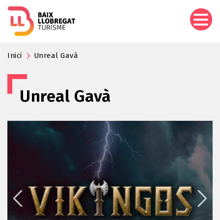
Vés
al
contingut
Inici
Unreal Gavà
Unreal Gavà