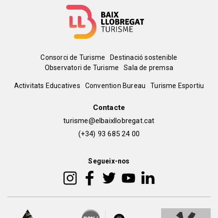
Menú
Consorci de Turisme
Destinació sostenible
Observatori de Turisme
Sala de premsa
del
Peu
Activitats Educatives
Convention Bureau
Turisme Esportiu
pie
de
Contacte
turisme@elbaixllobregat.cat
pàgina
(+34) 93 685 24 00
2
Segueix-nos