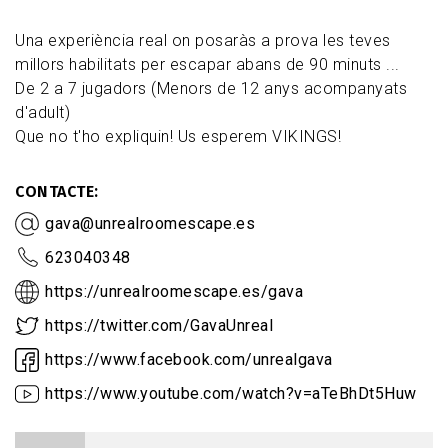
Una experiència real on posaràs a prova les teves
millors habilitats per escapar abans de 90 minuts ...
De 2 a 7 jugadors (Menors de 12 anys acompanyats
d'adult)
Que no t'ho expliquin! Us esperem VIKINGS!
CONTACTE
gava@unrealroomescape.es
623040348
https://unrealroomescape.es/gava
https://twitter.com/GavaUnreal
https://www.facebook.com/unrealgava
https://www.youtube.com/watch?v=aTeBhDt5Huw