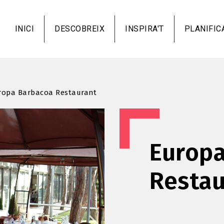
Vés
al
INICI
DESCOBREIX
INSPIRA'T
PLANIFIC
contingut
ropa Barbacoa Restaurant
Europa
Restau