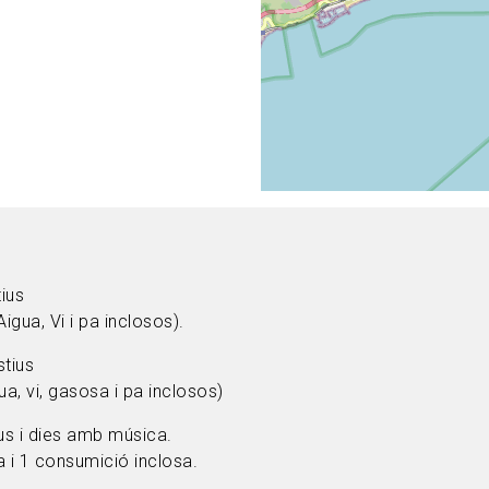
tius
Aigua, Vi i pa inclosos).
stius
gua, vi, gasosa i pa inclosos)
ius i dies amb música.
a i 1 consumició inclosa.