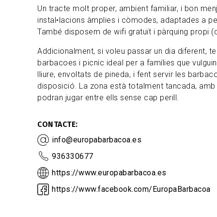
Un tracte molt proper, ambient familiar, i bon men
instal•lacions àmplies i còmodes, adaptades a p
També disposem de wifi gratuït i pàrquing propi (qu
Addicionalment, si voleu passar un dia diferent, 
barbacoes i picnic ideal per a famílies que vulguin
lliure, envoltats de pineda, i fent servir les barba
disposició. La zona està totalment tancada, amb 
podran jugar entre ells sense cap perill.
CONTACTE
info@europabarbacoa.es
936330677
https://www.europabarbacoa.es
https://www.facebook.com/EuropaBarbacoa