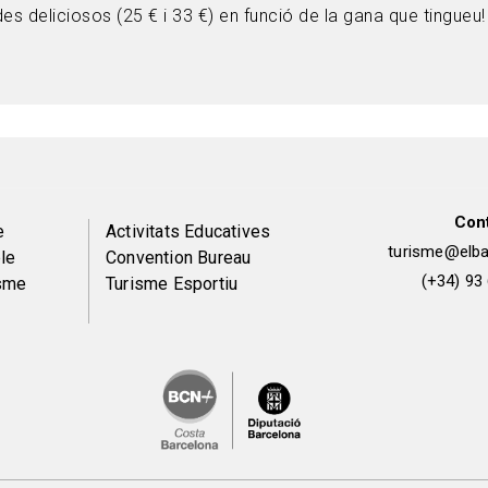
s deliciosos (25 € i 33 €) en funció de la gana que tingue
Con
Peu
e
Activitats Educatives
turisme@elbai
le
Convention Bureau
de
(+34) 93
isme
Turisme Esportiu
pàgina
2