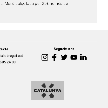
u! El Menú calçotada per 25€ només de
tacte
Segueix-nos
xllobregat.cat
 685 24 00