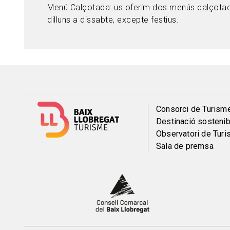
Menú Calçotada: us oferim dos menús calçotade
dilluns a dissabte, excepte festius.
Menú
Consorci de Turism
Destinació sostenib
del
Observatori de Tur
Sala de premsa
pie