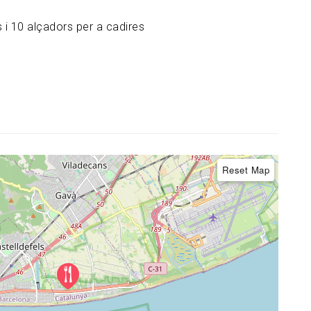
s i 10 alçadors per a cadires
Reset Map