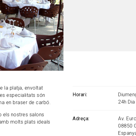
 la platja, envoltat
Horari
Diumeng
es especialitats són
24h Dia
ina en braser de carbó.
 els nostres salons
Adreça
Av. Eur
amb molts plats ideals
08850
Espany