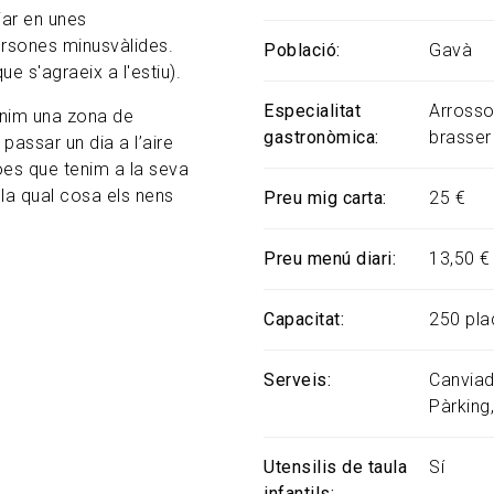
jar en unes
ersones minusvàlides.
Població
Gavà
e s'agraeix a l'estiu).
Especialitat
Arrossos
tenim una zona de
gastronòmica
brasser
 passar un dia a l’aire
coes que tenim a la seva
la qual cosa els nens
Preu mig carta
25 €
Preu menú diari
13,50 €
Capacitat
250 pla
Serveis
Canviad
Pàrking
Utensilis de taula
Sí
infantils