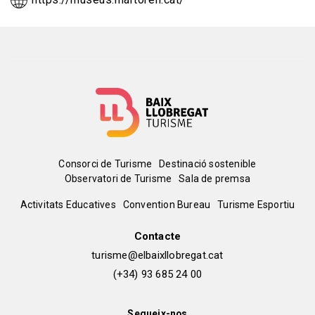
Menú
Consorci de Turisme
Destinació sostenible
Observatori de Turisme
Sala de premsa
del
Peu
Activitats Educatives
Convention Bureau
Turisme Esportiu
pie
de
Contacte
turisme@elbaixllobregat.cat
pàgina
(+34) 93 685 24 00
2
Segueix-nos