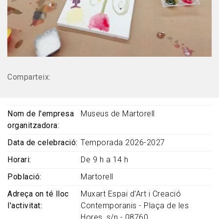
Comparteix:
Nom de l'empresa
Museus de Martorell
organitzadora
Data de celebració
Temporada 2026-2027
Horari
De 9 h a 14 h
Població
Martorell
Adreça on té lloc
Muxart Espai d'Art i Creació
l'activitat
Contemporanis - Plaça de les
Hores, s/n - 08760