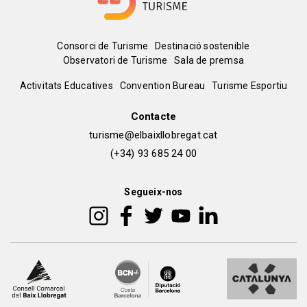
Menú
Consorci de Turisme
Destinació sostenible
Observatori de Turisme
Sala de premsa
del
Peu
Activitats Educatives
Convention Bureau
Turisme Esportiu
pie
de
Contacte
turisme@elbaixllobregat.cat
pàgina
(+34) 93 685 24 00
2
Segueix-nos