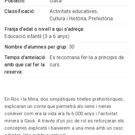
Població
Gavà
Classificació
Activitats educatives
Cultura i Història
Prehistòria
Franja d’edat o nivell a qui s’adreça
Educació infantil (3 a 6 anys)
Nombre d'alumnes per grup
30
Temps d'antelació
Es recomana fer-la a principis de
amb que cal fer la
curs
reserva
En Roc i la Mina, dos simpàtiques titelles prehistòriques,
explicaran un conte que permetrà als nens i nenes
conèixer com era la vida ara fa 6.000 anys i l'activitat
minera a Gavà. A través d'un joc de rol es reforçaran els
conceptes explicats i baixarem a una mina amb un casc