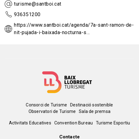
turisme@santboi.cat
936351200
https://www.santboi.cat/agenda/7a-sant-ramon-de-
nit-pujada-i-baixada-nocturna-s…
Menú
Consorci de Turisme
Destinació sostenible
Observatori de Turisme
Sala de premsa
del
Peu
Activitats Educatives
Convention Bureau
Turisme Esportiu
pie
Contacte