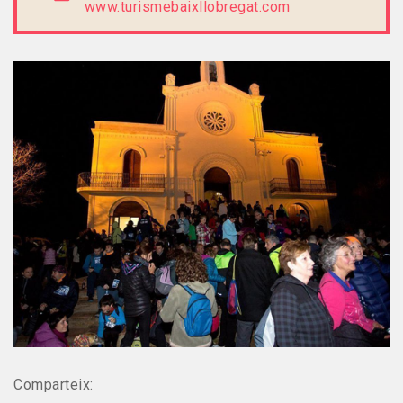
www.turismebaixllobregat.com
Comparteix: