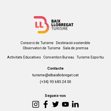
Menú
Consorci de Turisme
Destinació sostenible
Observatori de Turisme
Sala de premsa
del
Peu
Activitats Educatives
Convention Bureau
Turisme Esportiu
pie
de
Contacte
turisme@elbaixllobregat.cat
pàgina
(+34) 93 685 24 00
2
Segueix-nos