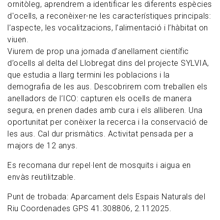
ornitòleg, aprendrem a identificar les diferents espècies
d'ocells, a reconèixer-ne les característiques principals:
l’aspecte, les vocalitzacions, l’alimentació i l’hàbitat on
viuen.
Viurem de prop una jornada d’anellament científic
d’ocells al delta del Llobregat dins del projecte SYLVIA,
que estudia a llarg termini les poblacions i la
demografia de les aus. Descobrirem com treballen els
anelladors de l’ICO: capturen els ocells de manera
segura, en prenen dades amb cura i els alliberen. Una
oportunitat per conèixer la recerca i la conservació de
les aus. Cal dur prismàtics. Activitat pensada per a
majors de 12 anys.
Es recomana dur repel·lent de mosquits i aigua en
envàs reutilitzable.
Punt de trobada: Aparcament dels Espais Naturals del
Riu Coordenades GPS 41.308806, 2.112025.