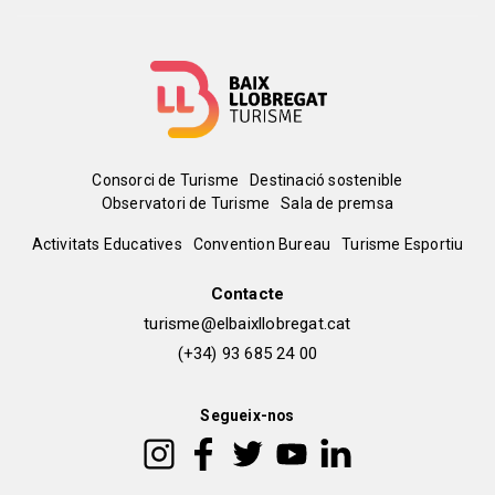
Menú
Consorci de Turisme
Destinació sostenible
Observatori de Turisme
Sala de premsa
del
Peu
Activitats Educatives
Convention Bureau
Turisme Esportiu
pie
de
Contacte
turisme@elbaixllobregat.cat
pàgina
(+34) 93 685 24 00
2
Segueix-nos