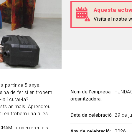
Aquesta activi
Visita el nostre
a partir de 5 anys.
Nom de l'empresa
FUNDA
’ha de fer si en trobem
organitzadora
la i curar-la?
uests animals. Aprendreu
si en trobem una a les
Data de celebració
29 de ju
 CRAM i coneixereu els
Any de celebració
2026