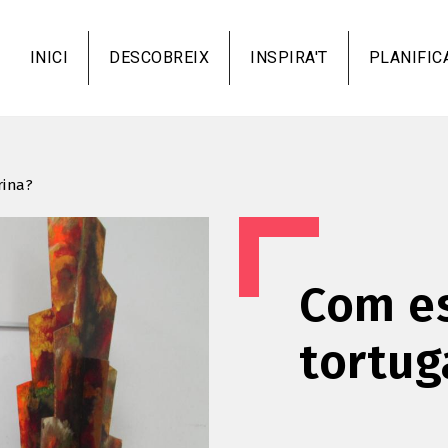
Vés
al
INICI
DESCOBREIX
INSPIRA'T
PLANIFIC
contingut
rina?
Com es
tortug