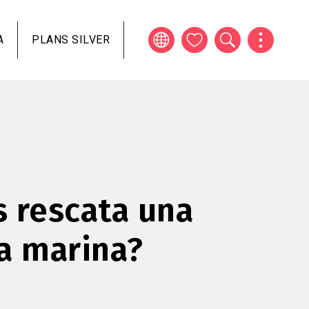
A
PLANS SILVER
 rescata una
a marina?