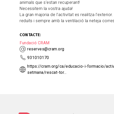
animals que s'estan recuperant!
Necessitem la vostra ajuda!
La gran majoria de l'activitat es realitza l'exterio
reduïts i sempre amb la ventilació la neteja corre
CONTACTE
Fundació CRAM
reserves@cram.org
931010170
https://cram.org/ca/educacio-i-formacio/acti
setmana/rescat-tor…