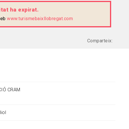
tat ha expirat.
 web
www.turismebaixllobregat.com
Comparteix:
CIÓ CRAM
liol