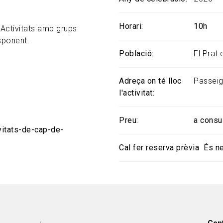
Horari
10h
r. Activitats amb grups
sponent.
Població
El Prat
Adreça on té lloc
Passeig 
l'activitat
Preu
a consu
vitats-de-cap-de-
Cal fer reserva prèvia
És n