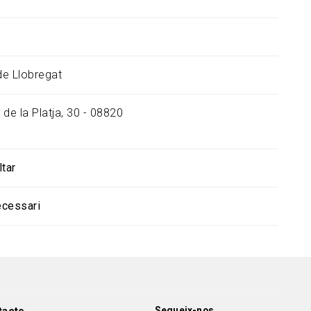
 de Llobregat
de la Platja, 30 - 08820
ltar
ecessari
Segueix-nos