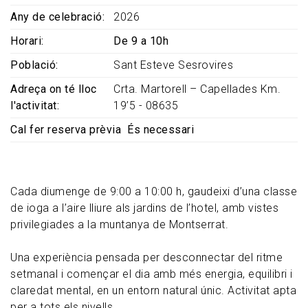
Any de celebració
2026
Horari
De 9 a 10h
Població
Sant Esteve Sesrovires
Adreça on té lloc
Crta. Martorell – Capellades Km.
l'activitat
19’5 - 08635
Cal fer reserva prèvia
És necessari
Cada diumenge de 9:00 a 10:00 h, gaudeixi d’una classe
de ioga a l’aire lliure als jardins de l’hotel, amb vistes
privilegiades a la muntanya de Montserrat.
Una experiència pensada per desconnectar del ritme
setmanal i començar el dia amb més energia, equilibri i
claredat mental, en un entorn natural únic. Activitat apta
per a tots els nivells.