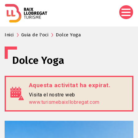
Vés
al
contingut
Inici
Guia de l'oci
Dolce Yoga
Dolce Yoga
Aquesta activitat ha expirat.
Visita el nostre web
www.turismebaixllobregat.com