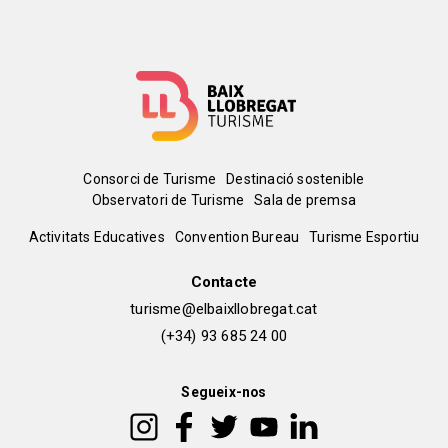
Menú
Consorci de Turisme
Destinació sostenible
Observatori de Turisme
Sala de premsa
del
Peu
Activitats Educatives
Convention Bureau
Turisme Esportiu
pie
de
Contacte
turisme@elbaixllobregat.cat
pàgina
(+34) 93 685 24 00
2
Segueix-nos