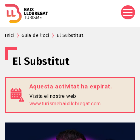
Vés
al
contingut
Inici
Guia de l'oci
El Substitut
El Substitut
Aquesta activitat ha expirat.
Visita el nostre web
www.turismebaixllobregat.com