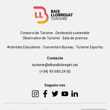
Menú
Consorci de Turisme
Destinació sostenible
Observatori de Turisme
Sala de premsa
del
Peu
Activitats Educatives
Convention Bureau
Turisme Esportiu
pie
de
Contacte
turisme@elbaixllobregat.cat
pàgina
(+34) 93 685 24 00
2
Segueix-nos