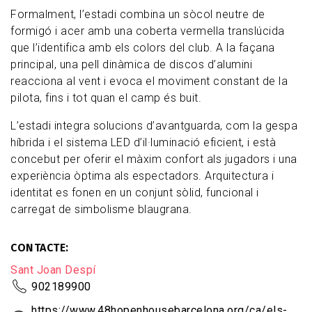
Formalment, l’estadi combina un sòcol neutre de
formigó i acer amb una coberta vermella translúcida
que l’identifica amb els colors del club. A la façana
principal, una pell dinàmica de discos d’alumini
reacciona al vent i evoca el moviment constant de la
pilota, fins i tot quan el camp és buit.
L’estadi integra solucions d’avantguarda, com la gespa
híbrida i el sistema LED d’il·luminació eficient, i està
concebut per oferir el màxim confort als jugadors i una
experiència òptima als espectadors. Arquitectura i
identitat es fonen en un conjunt sòlid, funcional i
carregat de simbolisme blaugrana.
CONTACTE
Sant Joan Despí
902189900
https://www.48hopenhousebarcelona.org/ca/els-