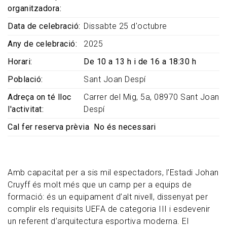
organitzadora
Data de celebració
Dissabte 25 d'octubre
Any de celebració
2025
Horari
De 10 a 13 h i de 16 a 18:30 h
Població
Sant Joan Despí
Adreça on té lloc
Carrer del Mig, 5a, 08970 Sant Joan
l'activitat
Despí
Cal fer reserva prèvia
No és necessari
Amb capacitat per a sis mil espectadors, l’Estadi Johan
Cruyff és molt més que un camp per a equips de
formació: és un equipament d’alt nivell, dissenyat per
complir els requisits UEFA de categoria III i esdevenir
un referent d’arquitectura esportiva moderna. El