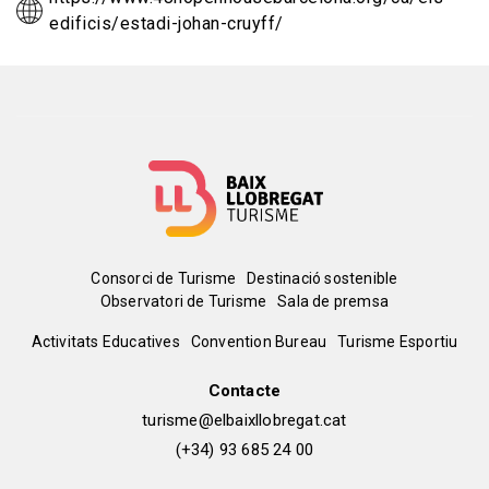
edificis/estadi-johan-cruyff/
Menú
Consorci de Turisme
Destinació sostenible
Observatori de Turisme
Sala de premsa
del
Peu
Activitats Educatives
Convention Bureau
Turisme Esportiu
pie
de
Contacte
turisme@elbaixllobregat.cat
pàgina
(+34) 93 685 24 00