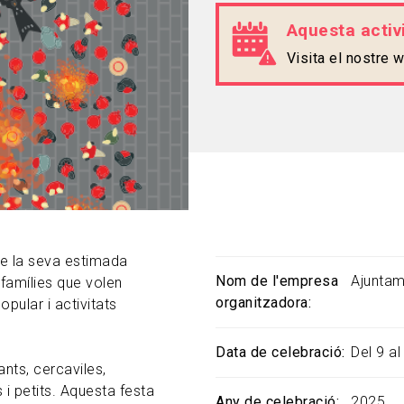
Aquesta activi
Visita el nostre
de la seva estimada
Nom de l'empresa
Ajuntam
 famílies que volen
organitzadora
pular i activitats
Data de celebració
Del 9 al
nts, cercaviles,
 i petits. Aquesta festa
Any de celebració
2025