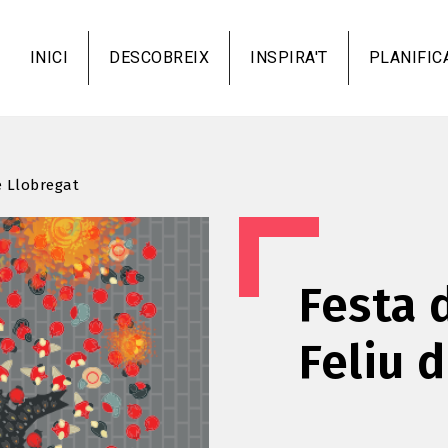
Vés
al
INICI
DESCOBREIX
INSPIRA'T
PLANIFIC
contingut
e Llobregat
Festa 
Feliu 