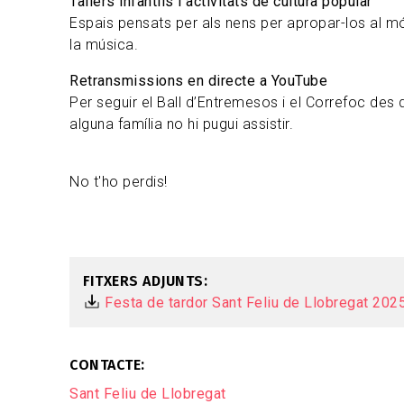
Tallers infantils i activitats de cultura popular
Espais pensats per als nens per apropar-los al mó
la música.
Retransmissions en directe a YouTube
Per seguir el Ball d’Entremesos i el Correfoc des
alguna família no hi pugui assistir.
No t'ho perdis!
FITXERS ADJUNTS
Festa de tardor Sant Feliu de Llobregat 202
CONTACTE
Sant Feliu de Llobregat