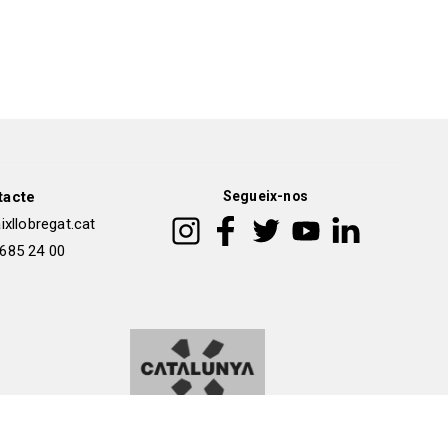
tacte
Segueix-nos
xllobregat.cat
 685 24 00