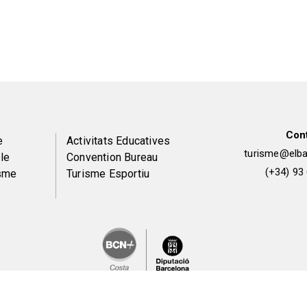
Con
Peu
e
Activitats Educatives
turisme@elbai
le
Convention Bureau
de
(+34) 93
isme
Turisme Esportiu
pàgina
2