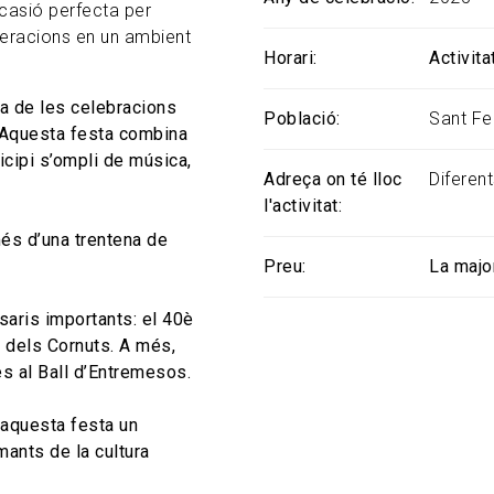
casió perfecta per
eneracions en un ambient
Horari
Activit
na de les celebracions
Població
Sant Fe
 Aquesta festa combina
nicipi s’ompli de música,
Adreça on té lloc
Diferent
l'activitat
és d’una trentena de
Preu
La major
aris importants: el 40è
è dels Cornuts. A més,
es al Ball d’Entremesos.
d’aquesta festa un
mants de la cultura