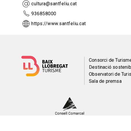
cultura@santfeliu.cat
936858000
https://www.santfeliu.cat
Menú
Consorci de Turism
Destinació sostenib
del
Observatori de Tur
Sala de premsa
pie