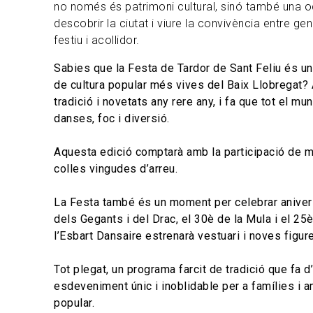
no només és patrimoni cultural, sinó també una o
descobrir la ciutat i viure la convivència entre g
festiu i acollidor.
Sabies que la Festa de Tardor de Sant Feliu és u
de cultura popular més vives del Baix Llobregat?
tradició i novetats any rere any, i fa que tot el mu
danses, foc i diversió.
Aquesta edició comptarà amb la participació de m
colles vingudes d’arreu.
La Festa també és un moment per celebrar anivers
dels Gegants i del Drac, el 30è de la Mula i el 25
l’Esbart Dansaire estrenarà vestuari i noves figur
Tot plegat, un programa farcit de tradició que fa 
esdeveniment únic i inoblidable per a famílies i a
popular.