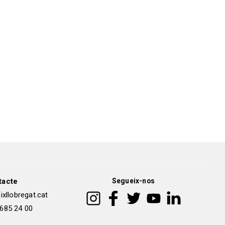
tacte
Segueix-nos
xllobregat.cat
 685 24 00