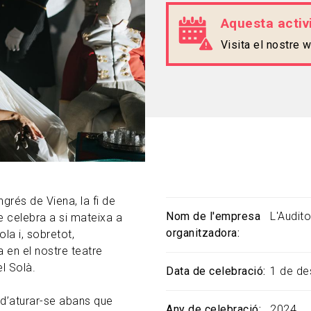
Aquesta activi
Visita el nostre
rés de Viena, la fi de
Nom de l'empresa
L'Audito
se celebra a si mateixa a
organitzadora
la i, sobretot,
a en el nostre teatre
l Solà.
Data de celebració
1 de d
 d’aturar-se abans que
Any de celebració
2024