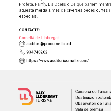
Profeta, Fairfly, Els Ocells o De què parlem ment
aquesta merda a més de diverses peces curtes i 
especials.
CONTACTE
Cornellà de Llobregat
auditori@procornella.cat
934740202
https://www.auditoricornella.com/
Menú
Consorci de Turism
Destinació sostenib
del
Observatori de Tur
Sala de premsa