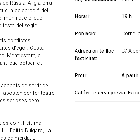
de Rússia, Anglaterra i
que la celebració del
Horari
19 h
el món i que el que
a festa del segle.
Població
Cornell
els conflictes
luites d’ego… Costa
Adreça on té lloc
C/ Alber
a. Mentrestant, el
l'activitat
ant, que potser les
Preu
A partir
acabats de sortir de
Cal fer reserva prèvia
És n
s, aposten per fer teatre
s serioses però
acles com: Feísima
I, L’Editto Bulgaro, La
nes de merda, El