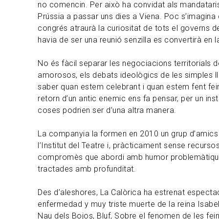
no comencin. Per això ha convidat als mandataris 
Prússia a passar uns dies a Viena. Poc s’imagina 
congrés atraurà la curiositat de tots el governs d
havia de ser una reunió senzilla es convertirà en l
No és fàcil separar les negociacions territorials d
amorosos, els debats ideològics de les simples l
saber quan estem celebrant i quan estem fent fein
retorn d’un antic enemic ens fa pensar, per un inst
coses podrien ser d’una altra manera.
La companyia la formen en 2010 un grup d’amics 
l’Institut del Teatre i, pràcticament sense recurso
compromès que abordi amb humor problemàtique
tractades amb profunditat.
Des d’aleshores, La Calòrica ha estrenat espect
enfermedad y muy triste muerte de la reina Isabel 
Nau dels Bojos, Bluf, Sobre el fenomen de les fei