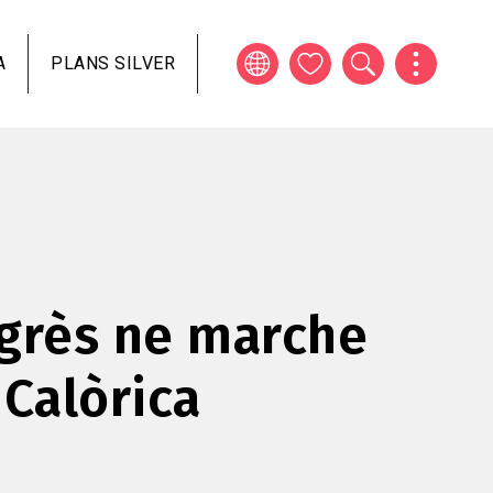
A
PLANS SILVER
grès ne marche
 Calòrica