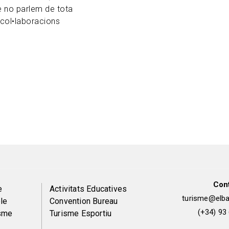
re no parlem de tota
col•laboracions
Con
Peu
e
Activitats Educatives
turisme@elbai
le
Convention Bureau
de
(+34) 93
isme
Turisme Esportiu