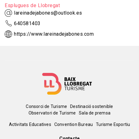
Esplugues de Llobregat
lareinadejabones@outlook.es
640581403
https://www.lareinadejabones.com
Menú
Consorci de Turisme
Destinació sostenible
Observatori de Turisme
Sala de premsa
del
Peu
Activitats Educatives
Convention Bureau
Turisme Esportiu
pie
Contacte