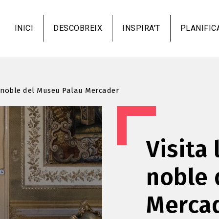
Vés
al
INICI
DESCOBREIX
INSPIRA'T
PLANIFIC
contingut
ta noble del Museu Palau Mercader
Visita 
noble 
Merca