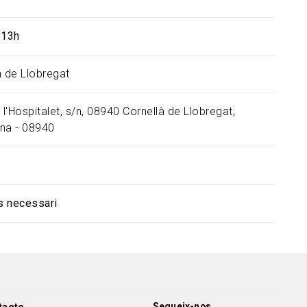
 13h
à de Llobregat
 l'Hospitalet, s/n, 08940 Cornellà de Llobregat,
na - 08940
s necessari
Segueix-nos