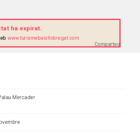
tat ha expirat.
 web
www.turismebaixllobregat.com
Comparteix:
Palau Mercader
novembre