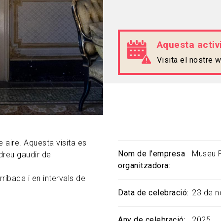
Aquesta activi
Visita el nostre
e aire. Aquesta visita es
Nom de l'empresa
Museu 
odreu gaudir de
organitzadora
rribada i en intervals de
Data de celebració
23 de 
Any de celebració
2025