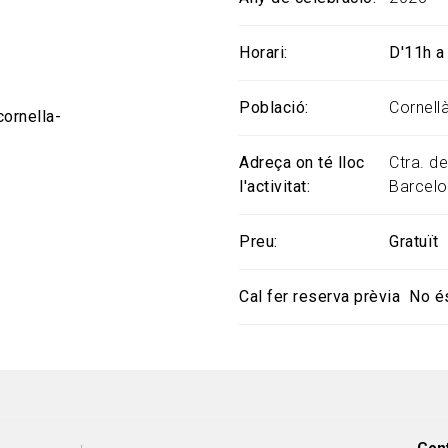
Horari
D'11h a
Població
Cornell
cornella-
Adreça on té lloc
Ctra. de
l'activitat
Barcelo
Preu
Gratuït
Cal fer reserva prèvia
No é