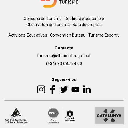
Menú
Consorci de Turisme
Destinació sostenible
Observatori de Turisme
Sala de premsa
del
Peu
Activitats Educatives
Convention Bureau
Turisme Esportiu
pie
de
Contacte
turisme@elbaixllobregat.cat
pàgina
(+34) 93 685 24 00
2
Segueix-nos