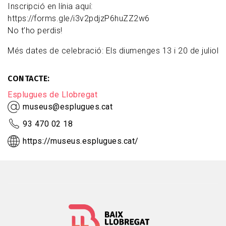
Inscripció en línia aquí:
https://forms.gle/i3v2pdjzP6huZZ2w6
No t’ho perdis!
Més dates de celebració: Els diumenges 13 i 20 de juliol
CONTACTE
Esplugues de Llobregat
museus@esplugues.cat
93 470 02 18
https://museus.esplugues.cat/