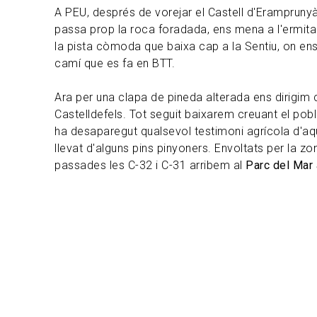
A PEU, després de vorejar el Castell d'Erampruny
passa prop la roca foradada, ens mena a l'ermit
la pista còmoda que baixa cap a la Sentiu, on e
camí que es fa en BTT.
Ara per una clapa de pineda alterada ens dirigim 
Castelldefels. Tot seguit baixarem creuant el pobl
ha desaparegut qualsevol testimoni agrícola d'aq
llevat d'alguns pins pinyoners. Envoltats per la zon
passades les C-32 i C-31 arribem al
Parc del Mar a