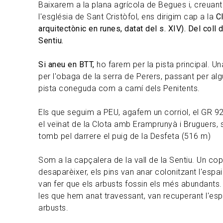
Baixarem a la plana agrícola de Begues i, creuant
l'església de Sant Cristòfol, ens dirigim cap a la
Cl
arquitectònic en runes, datat del s. XIV). Del coll 
Sentiu.
Si aneu en BTT,
ho farem per la pista principal. Un
per l'obaga de la serra de Perers, passant per al
pista coneguda com a camí dels Penitents.
Els que seguim a PEU, agafem un corriol, el GR 9
el veïnat de la Clota amb Eramprunyà i Bruguers, 
tomb pel darrere el puig de la Desfeta (516 m)
Som a la capçalera de la vall de la Sentiu. Un cop 
desaparèixer, els pins van anar colonitzant l'espai
van fer que els arbusts fossin els més abundants
les que hem anat travessant, van recuperant l'esp
arbusts.