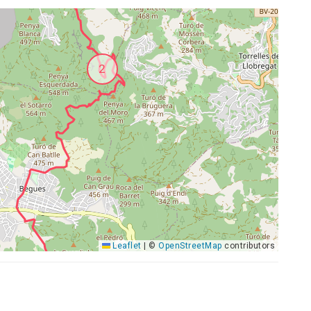
2
Leaflet
|
©
OpenStreetMap
contributors
3