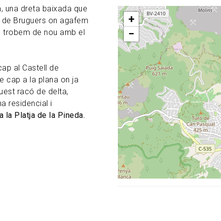
à, una dreta baixada que
+
a de Bruguers on agafem
−
ns trobem de nou amb el
cap al Castell de
e cap a la plana on ja
uest racó de delta,
a residencial i
 la Platja de la Pineda.