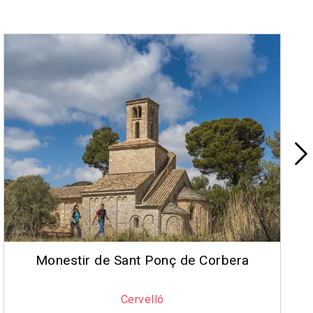
2
Vallirana