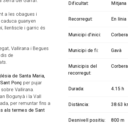
a Serra del Garraf.
Dificultat
Mitjana
t a les obagues i
Recorregut
En línia
lla caduca guanyen
llentiscle i garric és
Municipi d'inici
Corbera
gat, Vallirana i Begues
Municipi de fi
Gavà
adis de
ats.
Municipis del
Corbera
recorregut
glésia de Santa Maria,
e Sant Ponç
per pujar
Durada
4.15 h
 sobre Vallirana.
an Bogunyà i la Vall
rada, per remuntar fins a
Distància
38.63 
s als termes de Sant
Desnivell positiu
800 m