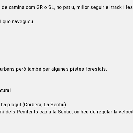
a de camins com GR o SL, no patiu, millor seguir el track i l
il que navegueu.
s urbans però també per algunes pistes forestals.
tural.
ha plogut.(Corbera, La Sentiu)
í dels Penitents cap a la Sentiu, on heu de regular la veloci