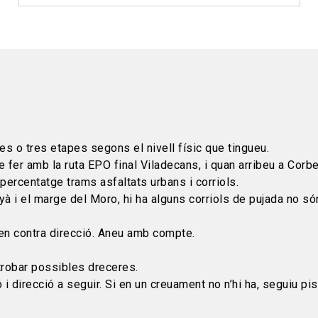
es o tres etapes segons el nivell físic que tingueu.
e fer amb la ruta EPO final Viladecans, i quan arribeu a Corbe
ercentatge trams asfaltats urbans i corriols.
nyà i el marge del Moro, hi ha alguns corriols de pujada no s
 en contra direcció. Aneu amb compte.
u trobar possibles dreceres.
 direcció a seguir. Si en un creuament no n’hi ha, seguiu pist