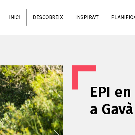
Vés
al
INICI
DESCOBREIX
INSPIRA'T
PLANIFIC
contingut
EPI en
a Gavà