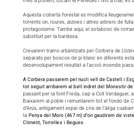
més a ponent, tocant el Penedès i fins a mar, és l
Aquesta coberta forestal es modifica lleugeramen
torrents on, roures, alzines i altres arbrers de fu
protagonisme. També aquí, el sotabosc de romaní, 
substituït per la bardissa.
Creuarem trams urbanitzats per Corbera de Llobre
separats per boscos de pi blanc en diferents est
desenvolupament resultat a l'acció incendis pass
A Corbera passarem pel nucli vell de Castell i Es
tot seguit arribarem al bell indret del Monestir d
passant per la font Freda, cap a Coll Verdaguer, a
Baixarem al poble i remuntarem tot el fondo de C
d'Arús, antigament espai de cria de l'àliga cuabar
la
Penya del Moro (467 m) d'on gaudirem de viste
Climent, Torrelles i Begues.