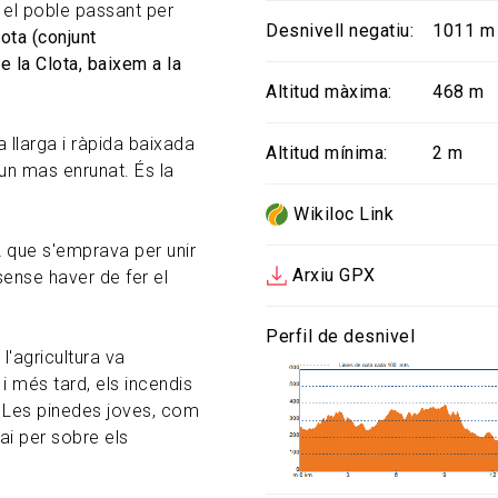
 el poble passant per
Desnivell negatiu
1011 m
ota (conjunt
de la Clota, baixem a la
Altitud màxima
468 m
a llarga i ràpida baixada
Altitud mínima
2 m
gun mas enrunat. És la
Wikiloc Link
2 que s'emprava per unir
Arxiu GPX
sense haver de fer el
Perfil de desnivel
l'agricultura va
 i més tard, els incendis
. Les pinedes joves, com
ai per sobre els