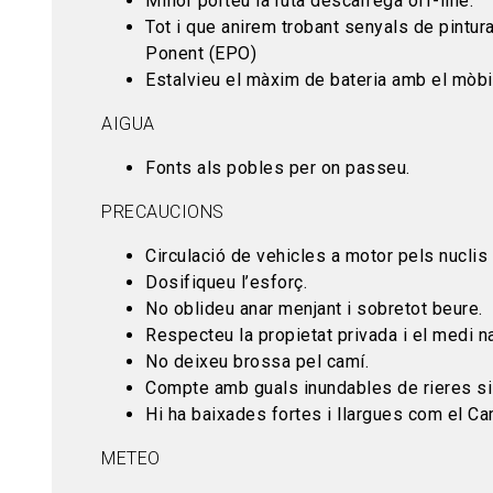
Millor porteu la ruta descarrega off-line.
Tot i que anirem trobant senyals de pintur
Ponent (EPO)
Estalvieu el màxim de bateria amb el mòb
AIGUA
Fonts als pobles per on passeu.
PRECAUCIONS
Circulació de vehicles a motor pels nucli
Dosifiqueu l’esforç.
No oblideu anar menjant i sobretot beure.
Respecteu la propietat privada i el medi na
No deixeu brossa pel camí.
Compte amb guals inundables de rieres si 
Hi ha baixades fortes i llargues com el Cam
METEO