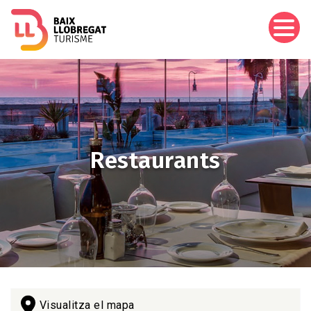
Vés
al
contingut
Imagen
Restaurants
Visualitza el mapa