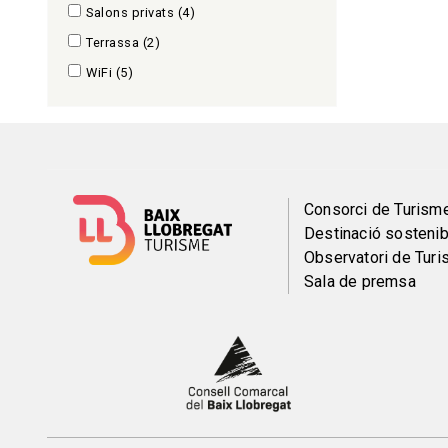
Salons privats
(4)
Terrassa
(2)
WiFi
(5)
Menú
Consorci de Turism
Destinació sostenib
del
Observatori de Tur
Sala de premsa
pie