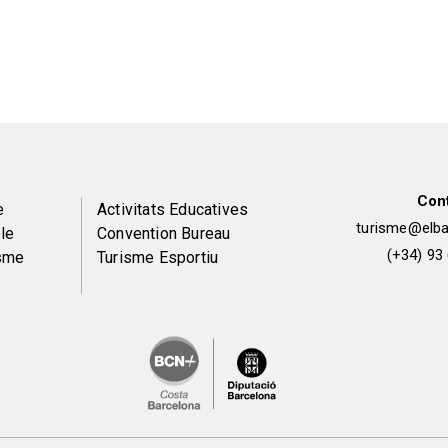
Con
Peu
e
Activitats Educatives
turisme@elbai
le
Convention Bureau
de
(+34) 93
isme
Turisme Esportiu
pàgina
2