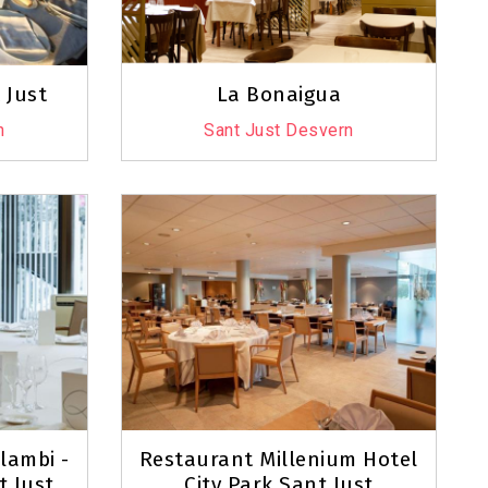
 Just
La Bonaigua
n
Sant Just Desvern
Leaflet
|
©
OpenStreetMap
contributors
lambi -
Restaurant Millenium Hotel
t Just
City Park Sant Just