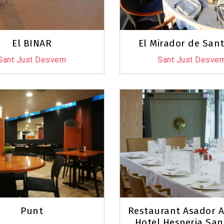
El BINAR
El Mirador de Sant
Sant Just Desvern
Sant Just Desver
Punt
Restaurant Asador A
Hotel Hesperia San