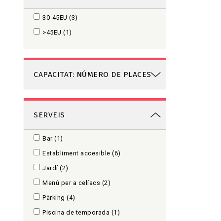
30-45EU
(3)
>45EU
(1)
CAPACITAT: NÚMERO DE PLACES
SERVEIS
Bar
(1)
Establiment accesible
(6)
Jardí
(2)
Menú per a celíacs
(2)
Pàrking
(4)
Piscina de temporada
(1)