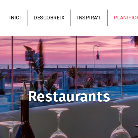
Vés
al
INICI
DESCOBREIX
INSPIRA'T
PLANIFIC
contingut
Restaurants