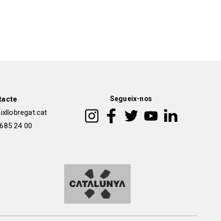
tacte
Segueix-nos
xllobregat.cat
 685 24 00