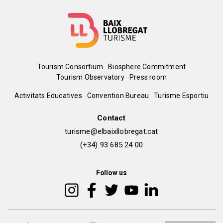
Menú
Tourism Consortium
Biosphere Commitment
Tourism Observatory
Press room
del
Peu
Activitats Educatives
Convention Bureau
Turisme Esportiu
pie
de
Contact
turisme@elbaixllobregat.cat
pàgina
(+34) 93 685 24 00
2
Follow us