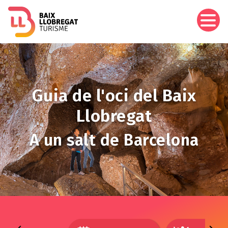
Skip
to
main
content
Image
Guia de l'oci del Baix
Llobregat
A un salt de Barcelona