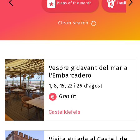
Plans of the month
Families
Clean search
Vespreig davant del mar a
l'Embarcadero
1, 8, 15, 22 i 29 d'agost
Gratuït
Castelldefels
Visita guiada al Castell de