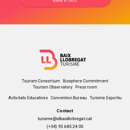
Guia d'Oci?
Menú
Tourism Consortium
Biosphere Commitment
Tourism Observatory
Press room
del
Peu
Activitats Educatives
Convention Bureau
Turisme Esportiu
pie
de
Contact
turisme@elbaixllobregat.cat
pàgina
(+34) 93 685 24 00