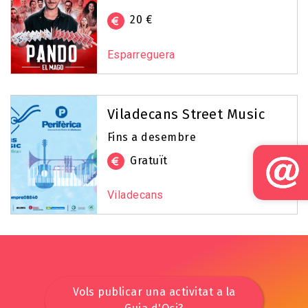
20 €
Esparreguera
Viladecans Street Music
Fins a desembre
Gratuït
Viladecans
Vols publicar una activitat a la