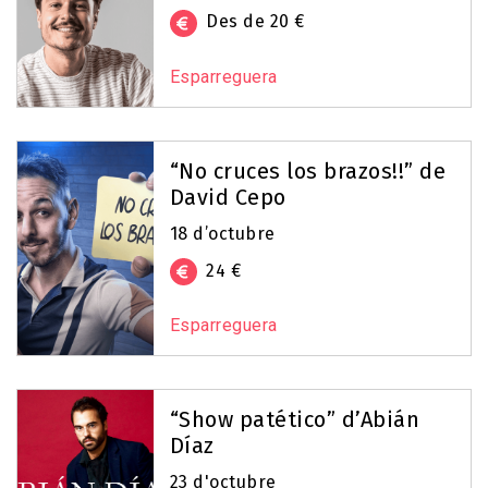
Des de 20 €
Esparreguera
“No cruces los brazos!!” de
David Cepo
18 d’octubre
24 €
Esparreguera
“Show patético” d’Abián
Díaz
23 d'octubre