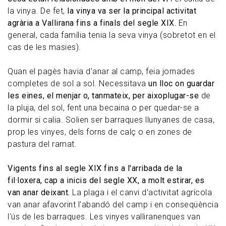
la vinya. De fet,
la vinya va ser la principal activitat
agrària a Vallirana fins a finals del segle XIX.
En
general, cada família tenia la seva vinya (sobretot en el
cas de les masies).
Quan el pagès havia d'anar al camp, feia jornades
completes de sol a sol. Necessitava
un lloc on guardar
les eines, el menjar o, tanmateix, per aixoplugar-se
de
la pluja, del sol, fent una becaina o per quedar-se a
dormir si calia. Solien ser barraques llunyanes de casa,
prop les vinyes, dels forns de calç o en zones de
pastura del ramat.
Vigents fins al segle XIX fins a l'arribada de la
fil·loxera, cap a inicis del segle XX, a molt estirar, es
van anar deixant.
La plaga i el canvi d'activitat agrícola
van anar afavorint l'abandó del camp i en conseqüència
l'ús de les barraques. Les vinyes valliranenques van