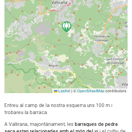
Leaflet
|
©
OpenStreetMap
contributors
Entreu al camp de la nostra esquerra uns 100 m i
trobareu la barraca.
A Vallirana, majoritàriament, les
barraques de pedra
seca estan relacionades amb el món del vi
i el cultiu de