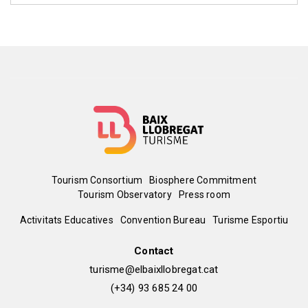
Menú
Tourism Consortium
Biosphere Commitment
Tourism Observatory
Press room
del
Peu
Activitats Educatives
Convention Bureau
Turisme Esportiu
pie
de
Contact
turisme@elbaixllobregat.cat
pàgina
(+34) 93 685 24 00