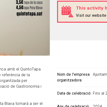
This activity 
Visit our websit
enca amb el QuintoTapa
Nom de l'empresa
Ajuntam
e referència de la
organitzadora
organitzada per
ciació de Gastronomia i
Data de celebració
Fins al 
ota Blava tornarà a ser el
Any de celebració
2024