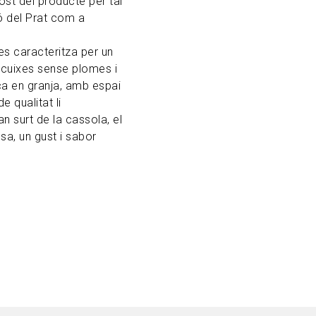
ost del producte per tal
ó del Prat com a
 es caracteritza per un
 cuixes sense plomes i
ça en granja, amb espai
e qualitat li
n surt de la cassola, el
sa, un gust i sabor