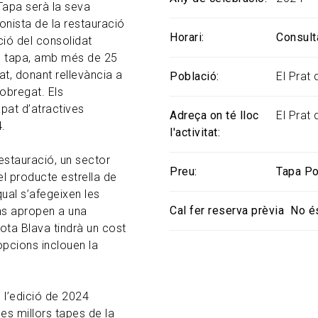
Tapa serà la seva
gonista de la restauració
Horari
Consult
ció del consolidat
e tapa, amb més de 25
at, donant rellevància a
Població
El Prat
obregat. Els
pat d’atractives
Adreça on té lloc
El Prat
.
l'activitat
estauració, un sector
Preu
Tapa Pot
l producte estrella de
 qual s’afegeixen les
Cal fer reserva prèvia
No é
ens apropen a una
ota Blava tindrà un cost
opcions inclouen la
e l’edició de 2024
les millors tapes de la