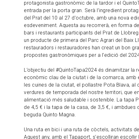
protagonista gastronòmic de la tardor i el Quinto
entrada per la porta gran. Serà l’ingredient prota
del Prat del 10 al 27 d'octubre, amb una nova edi
esdeveniment. Aquesta au recorrerà, en forma d
bars i restaurants participants del Prat de Llobreg
un producte de primera del Parc Agrari del Baix Ll
restauradors i restauradores han creat un bon gra
propostes gastronòmiques per a l’edició del 2024
L’objectiu del #QuintoTapa2024 és dinamitzar la r
econòmic clau de la ciutat i de la comarca, amb e
les cuines de la ciutat, el pollastre Pota Blava, al
verdures de temporada del nostre territori, que 
alimentació més saludable i sostenible. La tapa P
de 4,5 € i la tapa de la casa, de 3,5 €, i ambdues 
beguda Quinto Magna.
Una ruta en bici i una ruta de còctels, activitats d
Aquest any, amb el Tapaport, s’escolliran escollir 