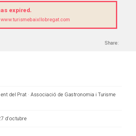
has expired.
e
www.turismebaixllobregat.com
Share:
ent del Prat · Associació de Gastronomia i Turisme
27 d'octubre