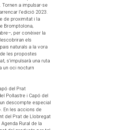
. Tornen a impulsar-se
arrencar l’edició 2023.
e de proximitat i la
te Bromptolona,
ubre–, per conèixer la
 descobriran els
pais naturals a la vora
t de les propostes
t, s’impulsarà una ruta
a un oci nocturn
apó del Prat
el Pollastre i Capó del
b un descompte especial
. En les accions de
nt del Prat de Llobregat
i Agenda Rural de la