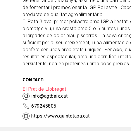
Generalitat de Catalunya, assumeix una part del c
de fomentar i promocionar la IGP Pollastre i Cap
producte de qualitat agroalimentària.
El Pota Blava, primer pollastre amb IGP a l’estat,
plomatge viu, una cresta amb 5 o 6 puntes i unes
allargades de color blau pissarrós. La seva crian
suficient per al seu creixement, i una alimentació d
confereixen unes propietats úniques. Per això, qua
resultat és espectacular, amb una carn fina i melo
persistents, rica en proteïnes i amb pocs greixos.
CONTACT
El Prat de Llobregat
info@agtbaix.cat
679245805
https://www.quintotapa.cat