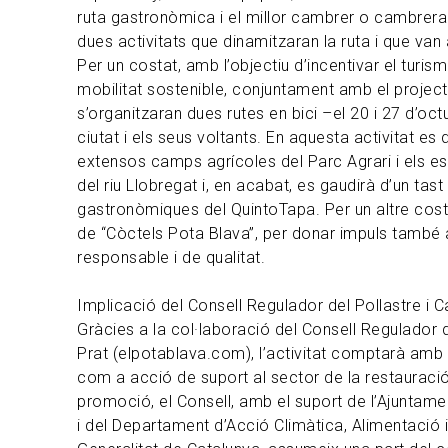
ruta gastronòmica i el millor cambrer o cambrera
dues activitats que dinamitzaran la ruta i que van 
Per un costat, amb l’objectiu d’incentivar el turism
mobilitat sostenible, conjuntament amb el projec
s’organitzaran dues rutes en bici –el 20 i 27 d’oct
ciutat i els seus voltants. En aquesta activitat es
extensos camps agrícoles del Parc Agrari i els es
del riu Llobregat i, en acabat, es gaudirà d’un tas
gastronòmiques del QuintoTapa. Per un altre costa
de “Còctels Pota Blava”, per donar impuls també 
responsable i de qualitat.
Implicació del Consell Regulador del Pollastre i C
Gràcies a la col·laboració del Consell Regulador d
Prat (elpotablava.com), l’activitat comptarà am
com a acció de suport al sector de la restauració
promoció, el Consell, amb el suport de l’Ajuntame
i del Departament d’Acció Climàtica, Alimentació 