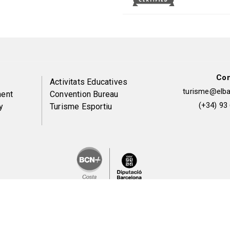
Con
Peu
Activitats Educatives
turisme@elbai
ent
Convention Bureau
de
(+34) 93
y
Turisme Esportiu
pàgina
2
Legal notice and privacy policy
Cookie consent