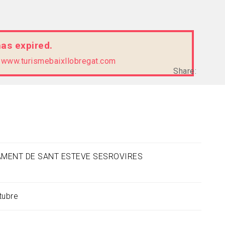
has expired.
e
www.turismebaixllobregat.com
Share:
MENT DE SANT ESTEVE SESROVIRES
tubre