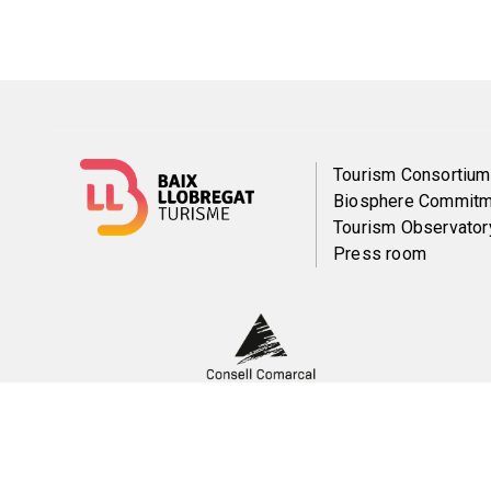
Menú
Tourism Consortium
Biosphere Commitm
del
Tourism Observator
Press room
pie
Peu