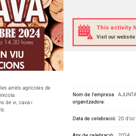
This activity 
Visit our websit
 les arrels agrícoles de
Nom de l'empresa
AJUNTA
inícola.
organitzadora
s de vi, cava i
ls.
Data de celebració
20 d'oc
Any de celebració
2024