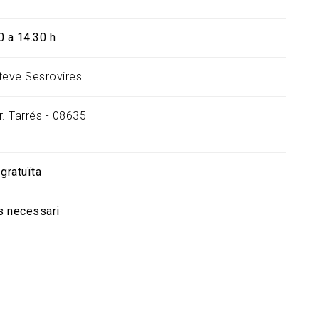
0 a 14.30 h
teve Sesrovires
r. Tarrés - 08635
gratuïta
s necessari