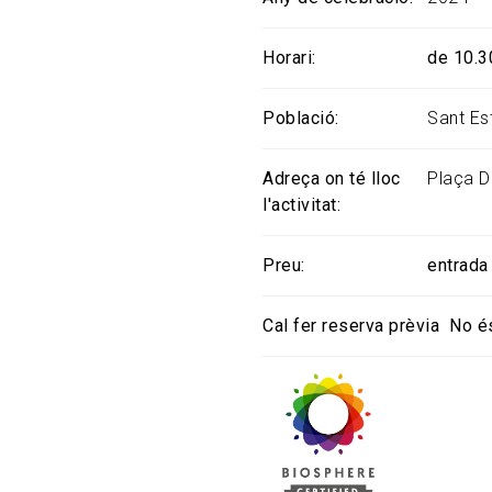
Horari
de 10.3
Població
Sant Es
Adreça on té lloc
Plaça D
l'activitat
Preu
entrada 
Cal fer reserva prèvia
No é