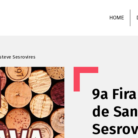
Skip
to
HOME
main
content
Esteve Sesrovires
9a Fira
de San
Sesrov