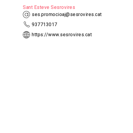
Sant Esteve Sesrovires
ses.promocioaj@sesrovires.cat
937713017
https://www.sesrovires.cat