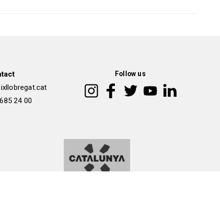
tact
Follow us
xllobregat.cat
 685 24 00