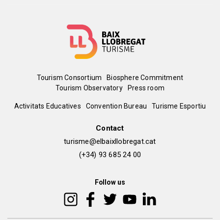
Menú
Tourism Consortium
Biosphere Commitment
Tourism Observatory
Press room
del
Peu
Activitats Educatives
Convention Bureau
Turisme Esportiu
pie
de
Contact
turisme@elbaixllobregat.cat
pàgina
(+34) 93 685 24 00
2
Follow us