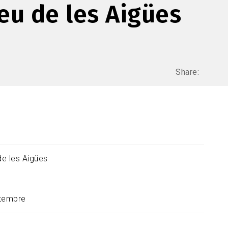
eu de les Aigües
Share:
e les Aigües
tembre