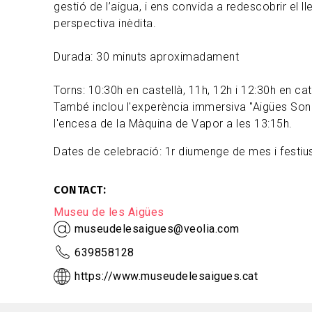
gestió de l’aigua, i ens convida a redescobrir el l
perspectiva inèdita.
Durada: 30 minuts aproximadament
Torns: 10:30h en castellà, 11h, 12h i 12:30h en cat
També inclou l'experència immersiva "Aigües Sono
l'encesa de la Màquina de Vapor a les 13:15h.
Dates de celebració: 1r diumenge de mes i festius
CONTACT
Museu de les Aigües
museudelesaigues@veolia.com
639858128
https://www.museudelesaigues.cat