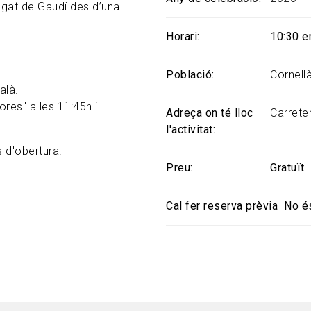
legat de Gaudí des d’una
Horari
10:30 en
Població
Cornell
alà.
res" a les 11:45h i
Adreça on té lloc
Carrete
l'activitat
 d'obertura.
Preu
Gratuït
Cal fer reserva prèvia
No é