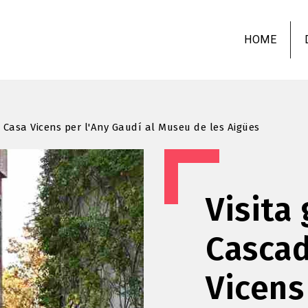
Skip
to
HOME
main
content
a Casa Vicens per l'Any Gaudí al Museu de les Aigües
Visita 
Cascad
Vicens