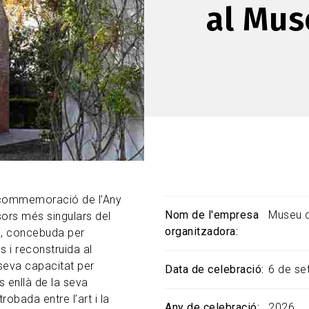
al Mus
a commemoració de l’Any
Nom de l'empresa
Museu d
ors més singulars del
organitzadora
a, concebuda per
s i reconstruida al
seva capacitat per
Data de celebració
6 de se
s enllà de la seva
obada entre l’art i la
Any de celebració
2026