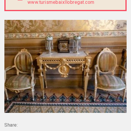
www.turismebaixllobregat.com
Share: