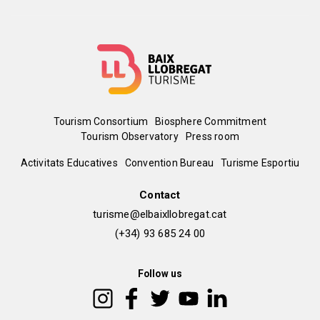
Menú
Tourism Consortium
Biosphere Commitment
Tourism Observatory
Press room
del
Peu
Activitats Educatives
Convention Bureau
Turisme Esportiu
pie
de
Contact
turisme@elbaixllobregat.cat
pàgina
(+34) 93 685 24 00
2
Follow us