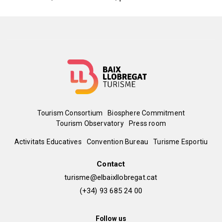
Menú
Tourism Consortium
Biosphere Commitment
Tourism Observatory
Press room
del
Peu
Activitats Educatives
Convention Bureau
Turisme Esportiu
pie
de
Contact
turisme@elbaixllobregat.cat
pàgina
(+34) 93 685 24 00
2
Follow us