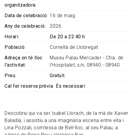
organitzadora
Data de celebració
16 de maig
Any de celebració
2026
Horari
De 20 a 22.40 h
Població
Cornellà de Llobregat
Adreça on té lloc
Museu Palau Mercader - Ctra. de
l'activitat
l'Hospitalet, s/n, 08940 - 08940
Preu
Gratuït
Cal fer reserva prèvia
És necessari
Descobriu qui va ser Isabel Llorach, de la mà de Xavier
Baladía, i assistiu a una imaginària escena entre ella i
Lina Pozzali, comtessa de Bell-lloc, al seu Palau, a
càrrec de Rosa Pou i Verònica Bas.