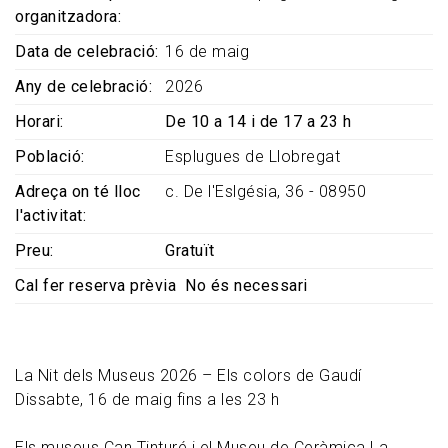
organitzadora
Data de celebració
16 de maig
Any de celebració
2026
Horari
De 10 a 14 i de 17 a 23 h
Població
Esplugues de Llobregat
Adreça on té lloc
c. De l'Eslgésia, 36 - 08950
l'activitat
Preu
Gratuït
Cal fer reserva prèvia
No és necessari
La Nit dels Museus 2026 – Els colors de Gaudí
Dissabte, 16 de maig fins a les 23 h
Els museus Can Tinturé i el Museu de Ceràmica La