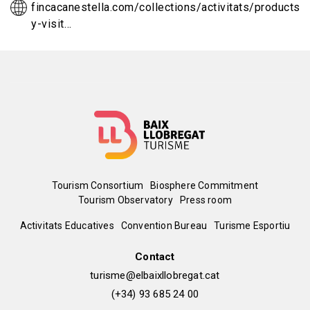
fincacanestella.com/collections/activitats/products/
y-visit…
Menú
Tourism Consortium
Biosphere Commitment
Tourism Observatory
Press room
del
Peu
Activitats Educatives
Convention Bureau
Turisme Esportiu
pie
de
Contact
turisme@elbaixllobregat.cat
pàgina
(+34) 93 685 24 00