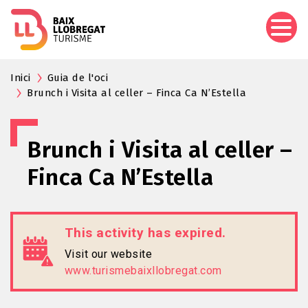
Skip
to
main
content
Inici
Guia de l'oci
Brunch i Visita al celler – Finca Ca N’Estella
Brunch i Visita al celler –
Finca Ca N’Estella
This activity has expired.
Visit our website
www.turismebaixllobregat.com