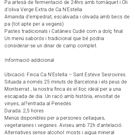
Pa artesà de fermentació de 24hrs amb tomàquet i Oli
d'oliva Verge Extra de Ca N'Estella
Amanida d'empedrat, escalivada i olivada amb becs de
pa (tot apte per a vegans)
Pastes tradicionals i Catànies Cudié com a dolç final
Un menú saborós i tradicional que bé podria
considerar-se un dinar de camp complet.
Informació addicional
Ubicació: Finca Ca N'Estella – Sant Esteve Sesrovires.
Situada a només 25 minuts de Barcelona i els peus de
Montserrat , la nostra finca és el lloc ideal per a una
escapada de dia. Un racó amb història, envoltat de
vinyes, al?entrada al Penedès.
Durada: 2,5 hores
Menús disponibles per a persones celíaques,
vegetarianes i veganes. Aviseu amb 72h d'antelació.
Alternatives sense alcohol: mosts i aigua mineral