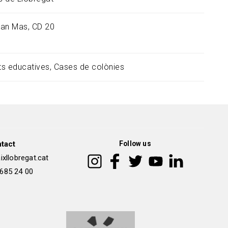
an Mas, CD 20
ats educatives
Cases de colònies
tact
Follow us
xllobregat.cat
 685 24 00