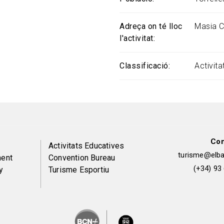
Adreça on té lloc
Masia C
l'activitat
Classificació
Activit
Con
Peu
Activitats Educatives
turisme@elbai
ent
Convention Bureau
de
(+34) 93
y
Turisme Esportiu
pàgina
2