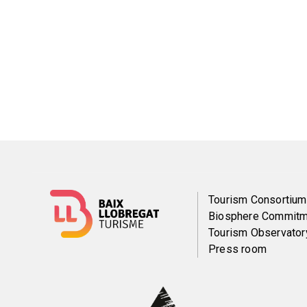
Menú
Tourism Consortium
Biosphere Commitm
del
Tourism Observator
Press room
pie