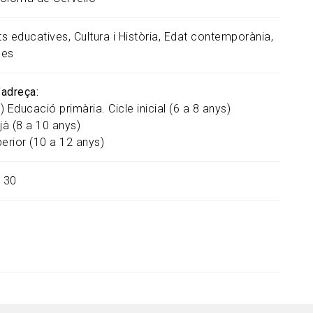
ats educatives
Cultura i Història
Edat contemporània
ues
s’adreça
)
Educació primària. Cicle inicial (6 a 8 anys)
jà (8 a 10 anys)
erior (10 a 12 anys)
30