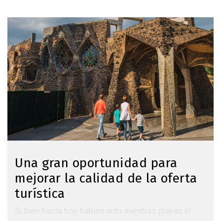
última es conseguir que baixllobregatins y
baixllobregatines, así como visitantes de todas
Imagen
partes, disfruten en clave de calidad, y que todo
ello permita activar económicamente la comarca.
Ahora ya podemos decir que el Consorcio empuja
definitivamente el sector turístico bien lejos del
terreno de la utopía.
Una gran oportunidad para
mejorar la calidad de la oferta
turística
Si bien hasta hoy habían sido nuestras playas el