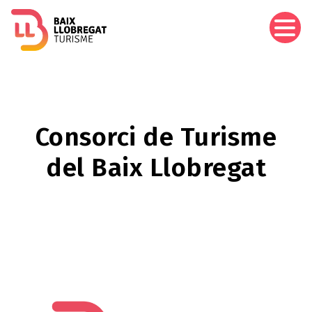
Pasar
al
contenido
principal
Consorci de Turisme
del Baix Llobregat
Imagen