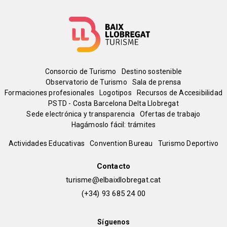
Menú
Consorcio de Turismo
Destino sostenible
Observatorio de Turismo
Sala de prensa
del
Formaciones profesionales
Logotipos
Recursos de Accesibilidad
PSTD - Costa Barcelona Delta Llobregat
Sede electrónica y transparencia
Ofertas de trabajo
pie
Hagámoslo fácil: trámites
Peu
Actividades Educativas
Convention Bureau
Turismo Deportivo
de
Contacto
turisme@elbaixllobregat.cat
pàgina
(+34) 93 685 24 00
2
Síguenos