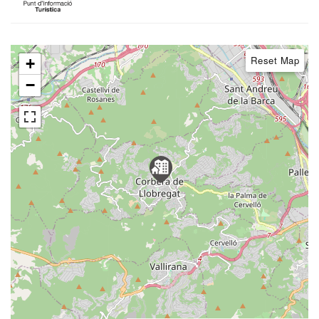
Reset Map
+
−