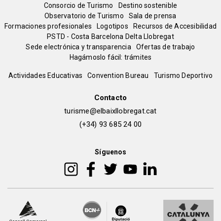
Menú
Consorcio de Turismo
Destino sostenible
Observatorio de Turismo
Sala de prensa
del
Formaciones profesionales
Logotipos
Recursos de Accesibilidad
PSTD - Costa Barcelona Delta Llobregat
Sede electrónica y transparencia
Ofertas de trabajo
pie
Hagámoslo fácil: trámites
Peu
Actividades Educativas
Convention Bureau
Turismo Deportivo
de
Contacto
turisme@elbaixllobregat.cat
pàgina
(+34) 93 685 24 00
2
Síguenos