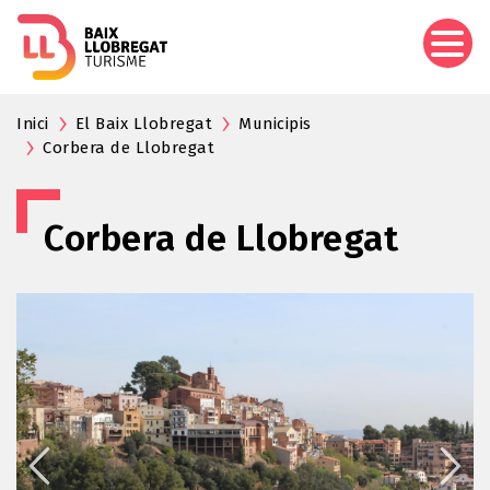
Pasar
al
contenido
principal
Inici
El Baix Llobregat
Municipis
Corbera de Llobregat
Corbera de Llobregat