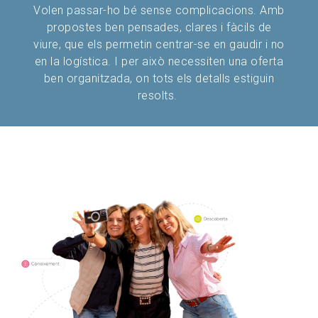
Volen passar-ho bé sense complicacions. Amb
propostes ben pensades, clares i fàcils de
viure, que els permetin centrar-se en gaudir i no
en la logística. I per això necessiten una oferta
ben organitzada, on tots els detalls estiguin
resolts.
Image