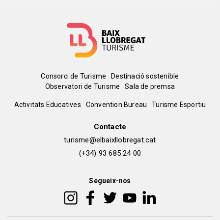
Menú
Consorci de Turisme
Destinació sostenible
Observatori de Turisme
Sala de premsa
del
Peu
Activitats Educatives
Convention Bureau
Turisme Esportiu
pie
de
Contacte
turisme@elbaixllobregat.cat
pàgina
(+34) 93 685 24 00
2
Segueix-nos