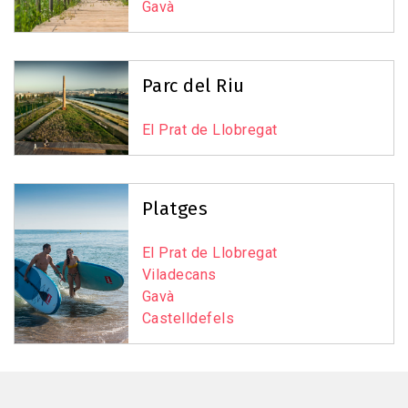
Gavà
Leaflet
|
©
OpenStreetMap
contributors
Parc del Riu
El Prat de Llobregat
Platges
El Prat de Llobregat
Viladecans
Gavà
Castelldefels