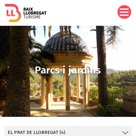
Vés
al
contingut
Imagen
Parcs i jardins