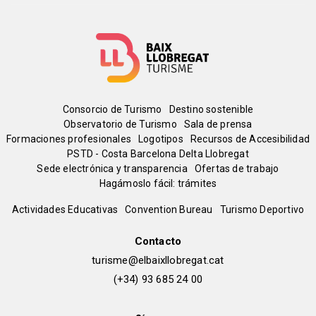
Menú
Consorcio de Turismo
Destino sostenible
Observatorio de Turismo
Sala de prensa
del
Formaciones profesionales
Logotipos
Recursos de Accesibilidad
PSTD - Costa Barcelona Delta Llobregat
Sede electrónica y transparencia
Ofertas de trabajo
pie
Hagámoslo fácil: trámites
Peu
Actividades Educativas
Convention Bureau
Turismo Deportivo
de
Contacto
turisme@elbaixllobregat.cat
pàgina
(+34) 93 685 24 00
2