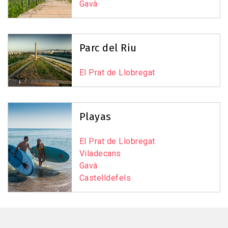
Gavà
Leaflet
|
©
OpenStreetMap
contributors
Parc del Riu
El Prat de Llobregat
Playas
El Prat de Llobregat
Viladecans
Gavà
Castelldefels