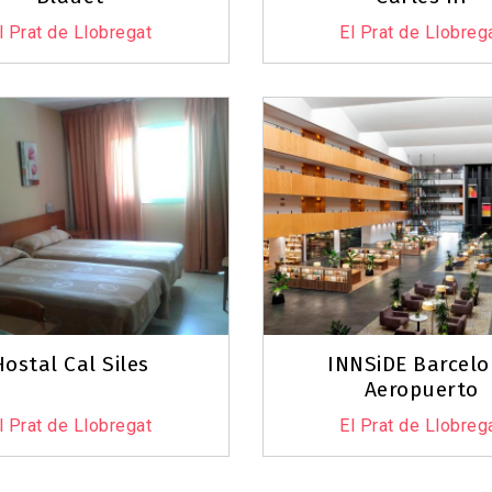
l Prat de Llobregat
El Prat de Llobreg
Hostal Cal Siles
INNSiDE Barcel
Aeropuerto
l Prat de Llobregat
El Prat de Llobreg