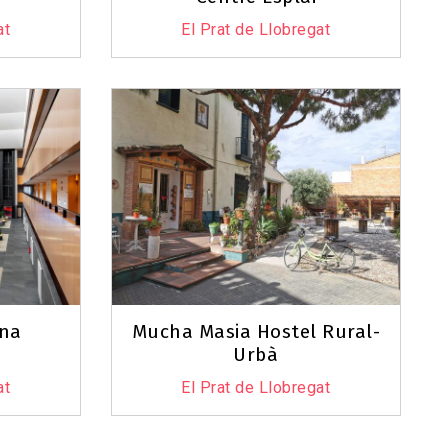
at
El Prat de Llobregat
ona
Mucha Masia Hostel Rural-
Urbà
at
El Prat de Llobregat