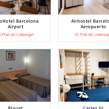
oHotel Barcelona
Airhostel Barcel
Airport
Aeropuerto
l Prat de Llobregat
El Prat de Llobreg
Blauet
Carles III