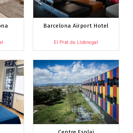
ona
Barcelona Airport Hotel
at
El Prat de Llobregat
Leaflet
|
©
OpenStreetMap
contributors
Centre Esplai